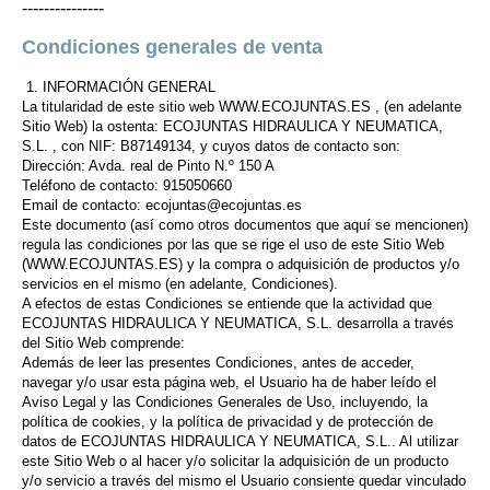
---------------
Condiciones generales de venta
1. INFORMACIÓN GENERAL
La titularidad de este sitio web WWW.ECOJUNTAS.ES , (en adelante
Sitio Web) la ostenta: ECOJUNTAS HIDRAULICA Y NEUMATICA,
S.L. , con NIF: B87149134, y cuyos datos de contacto son:
Dirección: Avda. real de Pinto N.º 150 A
Teléfono de contacto: 915050660
Email de contacto: ecojuntas@ecojuntas.es
Este documento (así como otros documentos que aquí se mencionen)
regula las condiciones por las que se rige el uso de este Sitio Web
(WWW.ECOJUNTAS.ES) y la compra o adquisición de productos y/o
servicios en el mismo (en adelante, Condiciones).
A efectos de estas Condiciones se entiende que la actividad que
ECOJUNTAS HIDRAULICA Y NEUMATICA, S.L. desarrolla a través
del Sitio Web comprende:
Además de leer las presentes Condiciones, antes de acceder,
navegar y/o usar esta página web, el Usuario ha de haber leído el
Aviso Legal y las Condiciones Generales de Uso, incluyendo, la
política de cookies, y la política de privacidad y de protección de
datos de ECOJUNTAS HIDRAULICA Y NEUMATICA, S.L.. Al utilizar
este Sitio Web o al hacer y/o solicitar la adquisición de un producto
y/o servicio a través del mismo el Usuario consiente quedar vinculado