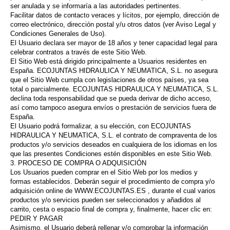
ser anulada y se informaría a las autoridades pertinentes.
Facilitar datos de contacto veraces y lícitos, por ejemplo, dirección de
correo electrónico, dirección postal y/u otros datos (ver Aviso Legal y
Condiciones Generales de Uso).
El Usuario declara ser mayor de 18 años y tener capacidad legal para
celebrar contratos a través de este Sitio Web.
El Sitio Web está dirigido principalmente a Usuarios residentes en
España. ECOJUNTAS HIDRAULICA Y NEUMATICA, S.L. no asegura
que el Sitio Web cumpla con legislaciones de otros países, ya sea
total o parcialmente. ECOJUNTAS HIDRAULICA Y NEUMATICA, S.L.
declina toda responsabilidad que se pueda derivar de dicho acceso,
así como tampoco asegura envíos o prestación de servicios fuera de
España.
El Usuario podrá formalizar, a su elección, con ECOJUNTAS
HIDRAULICA Y NEUMATICA, S.L. el contrato de compraventa de los
productos y/o servicios deseados en cualquiera de los idiomas en los
que las presentes Condiciones estén disponibles en este Sitio Web.
3. PROCESO DE COMPRA O ADQUISICIÓN
Los Usuarios pueden comprar en el Sitio Web por los medios y
formas establecidos. Deberán seguir el procedimiento de compra y/o
adquisición online de WWW.ECOJUNTAS.ES , durante el cual varios
productos y/o servicios pueden ser seleccionados y añadidos al
carrito, cesta o espacio final de compra y, finalmente, hacer clic en:
PEDIR Y PAGAR
Asimismo, el Usuario deberá rellenar y/o comprobar la información