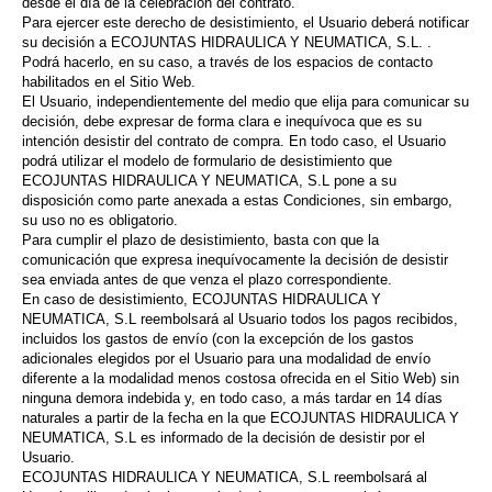
desde el día de la celebración del contrato.
Para ejercer este derecho de desistimiento, el Usuario deberá notificar
su decisión a ECOJUNTAS HIDRAULICA Y NEUMATICA, S.L. .
Podrá hacerlo, en su caso, a través de los espacios de contacto
habilitados en el Sitio Web.
El Usuario, independientemente del medio que elija para comunicar su
decisión, debe expresar de forma clara e inequívoca que es su
intención desistir del contrato de compra. En todo caso, el Usuario
podrá utilizar el modelo de formulario de desistimiento que
ECOJUNTAS HIDRAULICA Y NEUMATICA, S.L pone a su
disposición como parte anexada a estas Condiciones, sin embargo,
su uso no es obligatorio.
Para cumplir el plazo de desistimiento, basta con que la
comunicación que expresa inequívocamente la decisión de desistir
sea enviada antes de que venza el plazo correspondiente.
En caso de desistimiento, ECOJUNTAS HIDRAULICA Y
NEUMATICA, S.L reembolsará al Usuario todos los pagos recibidos,
incluidos los gastos de envío (con la excepción de los gastos
adicionales elegidos por el Usuario para una modalidad de envío
diferente a la modalidad menos costosa ofrecida en el Sitio Web) sin
ninguna demora indebida y, en todo caso, a más tardar en 14 días
naturales a partir de la fecha en la que ECOJUNTAS HIDRAULICA Y
NEUMATICA, S.L es informado de la decisión de desistir por el
Usuario.
ECOJUNTAS HIDRAULICA Y NEUMATICA, S.L reembolsará al