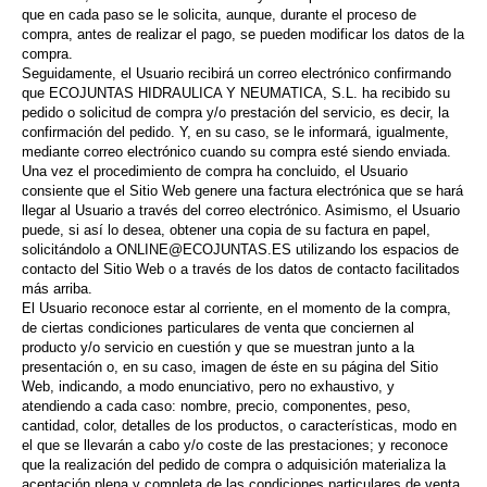
que en cada paso se le solicita, aunque, durante el proceso de
compra, antes de realizar el pago, se pueden modificar los datos de la
compra.
Seguidamente, el Usuario recibirá un correo electrónico confirmando
que ECOJUNTAS HIDRAULICA Y NEUMATICA, S.L. ha recibido su
pedido o solicitud de compra y/o prestación del servicio, es decir, la
confirmación del pedido. Y, en su caso, se le informará, igualmente,
mediante correo electrónico cuando su compra esté siendo enviada.
Una vez el procedimiento de compra ha concluido, el Usuario
consiente que el Sitio Web genere una factura electrónica que se hará
llegar al Usuario a través del correo electrónico. Asimismo, el Usuario
puede, si así lo desea, obtener una copia de su factura en papel,
solicitándolo a ONLINE@ECOJUNTAS.ES utilizando los espacios de
contacto del Sitio Web o a través de los datos de contacto facilitados
más arriba.
El Usuario reconoce estar al corriente, en el momento de la compra,
de ciertas condiciones particulares de venta que conciernen al
producto y/o servicio en cuestión y que se muestran junto a la
presentación o, en su caso, imagen de éste en su página del Sitio
Web, indicando, a modo enunciativo, pero no exhaustivo, y
atendiendo a cada caso: nombre, precio, componentes, peso,
cantidad, color, detalles de los productos, o características, modo en
el que se llevarán a cabo y/o coste de las prestaciones; y reconoce
que la realización del pedido de compra o adquisición materializa la
aceptación plena y completa de las condiciones particulares de venta