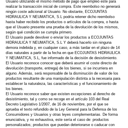
Usuario utilizando el mismo método de pago que empleó este para
realizar la transacción inicial de compra. Este reembolso no generará
ningún coste adicional al Usuario. No obstante, ECOJUNTAS
HIDRAULICA Y NEUMATICA, S.L podría retener dicho reembolso
hasta haber recibido los productos o artículos de la compra, o hasta
que el Usuario presente una prueba de la devolución de los mismos,
según qué condición se cumpla primero.
El Usuario puede devolver o enviar los productos a ECOJUNTAS
HIDRAULICA Y NEUMATICA, S.L Y deberá hacerlo sin ninguna
demora indebida y, en cualquier caso, a más tardar en el plazo de 14
días naturales a partir de la fecha en que ECOJUNTAS HIDRAULICA
Y NEUMATICA, S.L, fue informado de la decisión de desistimiento.
El Usuario reconoce conocer que deberá asumir el coste directo de
devolución (transporte, entrega) de los bienes, si se incurriera en
alguno. Además, será responsable de la disminución de valor de los
productos resultante de una manipulación distinta a la necesaria para
establecer la naturaleza, las características y el funcionamiento de
los bienes.
El Usuario reconoce saber que existen excepciones al derecho de
desistimiento, tal y como se recoge en el artículo 103 del Real
Decreto Legislativo 1/2007, de 16 de noviembre, por el que se
aprueba el texto refundido de la Ley General para la Defensa de los
Consumidores y Usuarios y otras leyes complementarias. De forma
enunciativa, y no exhaustiva, este sería el caso de: productos
personalizados; productos que puedan deteriorarse o caducar con