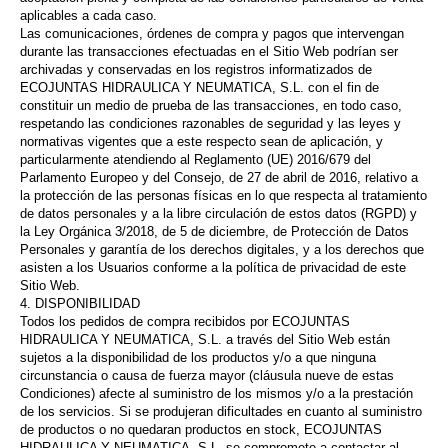
aplicables a cada caso.
Las comunicaciones, órdenes de compra y pagos que intervengan
durante las transacciones efectuadas en el Sitio Web podrían ser
archivadas y conservadas en los registros informatizados de
ECOJUNTAS HIDRAULICA Y NEUMATICA, S.L. con el fin de
constituir un medio de prueba de las transacciones, en todo caso,
respetando las condiciones razonables de seguridad y las leyes y
normativas vigentes que a este respecto sean de aplicación, y
particularmente atendiendo al Reglamento (UE) 2016/679 del
Parlamento Europeo y del Consejo, de 27 de abril de 2016, relativo a
la protección de las personas físicas en lo que respecta al tratamiento
de datos personales y a la libre circulación de estos datos (RGPD) y
la Ley Orgánica 3/2018, de 5 de diciembre, de Protección de Datos
Personales y garantía de los derechos digitales, y a los derechos que
asisten a los Usuarios conforme a la política de privacidad de este
Sitio Web.
4. DISPONIBILIDAD
Todos los pedidos de compra recibidos por ECOJUNTAS
HIDRAULICA Y NEUMATICA, S.L. a través del Sitio Web están
sujetos a la disponibilidad de los productos y/o a que ninguna
circunstancia o causa de fuerza mayor (cláusula nueve de estas
Condiciones) afecte al suministro de los mismos y/o a la prestación
de los servicios. Si se produjeran dificultades en cuanto al suministro
de productos o no quedaran productos en stock, ECOJUNTAS
HIDRAULICA Y NEUMATICA, S.L. se compromete a contactar al