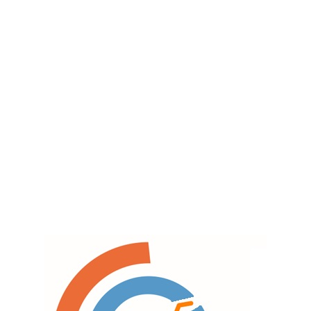
HYDAC-HYDRAFORCE-IMOPAC-INGERSOLLRAND-
INTERTRACO-INTZA-LIP-LOCTITE-LUCIFER-MAHLE-
MAIBERFLEX-MAHULLI-MARZOCCHI-MCR-MEGA-
METAL WORK-MIKALOR-MINTOR-MOLYCOTE-
MONZA-MOOG-MP FILTRI-MURR ELECKTRONIC-
NEDERMAN-NEUMOC-PREVOST-PUSKA-RASTELLI-
RECTUS-REXROTH-ROTEX-RYLTEC-SALAMI-
SAMOA-SAUER-SESINO-SMC-SUCO-SUN-TDZ-TESTO-
UNIVER-VICKERS-NORGREM-VOITH TURBO-
KLEBER-DANFOSS-KRAFFT-NUMATICS-DENISON-
VUPRE-LARZEP-OIL CONTROL-WAIRCOM-DEUBLIN-
LEGRIS-OLAER-WALVOIL-DUPLOMATIC-LIMGE-
PILAN-WANDFLUH-EATON-LINDE-POLYPAC-WILO-
WIKA-YUKEN