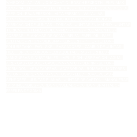
WAIRCOM - AZ - AR - JOUCOMATIC - BOSCH REXROTH - PNEUMAX -
SMC - PARKER - GRUPOS DE FILTRAJE - FILTROS - REGULADORES DE
PRESION - BAJA PRESION - ALTA PRESION - VALVULAS -
ADAPTADORES - VISORES - ENCHUFES RAPIDOS - IMOPAC -
FABRICACION DE JUNTAS - TORICAS - JUNTAS EN MADRID - JUNTAS
TORICAS - RETENES - COLLARINES - GUIAS - RODAMIENTOS -
CORREAS - PLANCHAS DE GOMA - BELPA - PAPEL OIL - PAPEL
ACEITADO - VITON - SILICONA - KLINGERIT - PTFE - TEFLON -
POLIURETANO - FAG - SKF - RASCADORES - CAMBIO DE JUNTAS -
HILO TORICO - CORDON - EMPAQUETADURAS - PERFILES -
MANGUERAS INDUSTRIALES - IMPULSION - ASPIRACION - AGUA -
AIRE - GAS - GASOIL - GASOLINA - VAPOR - SERRIN - BETUN -
HORMIGON - ABRAZADERAS - ACCESORIOS - BOMBAS - MOTORES -
LATON - COBRE - VACIO - VENTOSAS - ELECTROVALVULAS -
SENSORES - JUNTAS PLANAS - JUNTAS DE CARTON - MANGUERAS
PARA INCENDIOS - CORDON ENSEBADO - CORDON GRAFITADO -
PERFILES DE GOMA
Marcas que trabajamos:
ABAC-AEROQUIP-AIXIA-ARON-ATOS-AZ
PNEUMATIC-BAUER-BOGE-BOSCH-BOWEX-BREVINI-
BUCHER-BURKERT-CAMOZZI-CAROD-CASSAPA-
ESPA-FASTER-FESTO-FIRG-GEBO-GESPA-HASKEL-
HAWE-HERION-ELION-HIDROMATIK-HIFESSA-