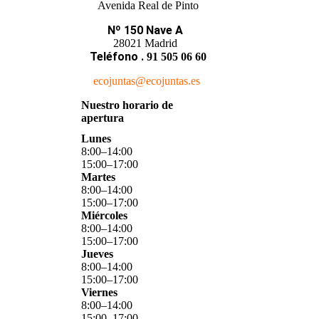
Avenida Real de Pinto
Nº 150 Nave A
28021 Madrid
Teléfono
.
91 505 06 60
ecojuntas@ecojuntas.es
Nuestro horario de
apertura
Lunes
8
:
00
–
14
:
00
15
:
00
–
17
:
00
Martes
8
:
00
–
14
:
00
15
:
00
–
17
:
00
Miércoles
8
:
00
–
14
:
00
15
:
00
–
17
:
00
Jueves
8
:
00
–
14
:
00
15
:
00
–
17
:
00
Viernes
8
:
00
–
14
:
00
15
:
00
–
17
:
00